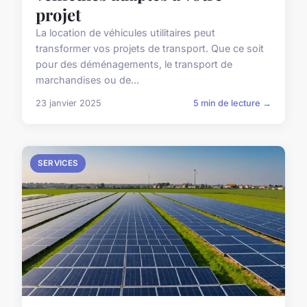
projet
La location de véhicules utilitaires peut
transformer vos projets de transport. Que ce soit
pour des déménagements, le transport de
marchandises ou de...
23 janvier 2025
5 min de lecture →
SERVICES